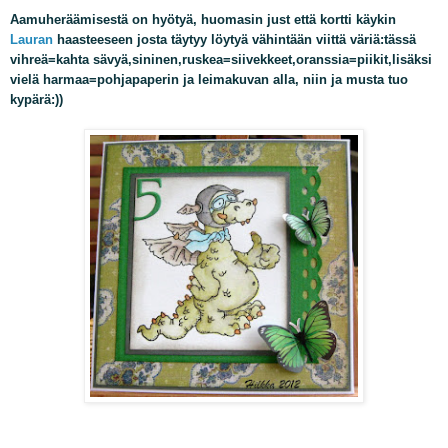
Aamuheräämisestä on hyötyä, huomasin just että kortti käykin
Lauran
haasteeseen josta täytyy löytyä vähintään viittä väriä:tässä
vihreä=kahta sävyä,sininen,ruskea=siivekkeet,oranssia=piikit,lisäksi
vielä harmaa=pohjapaperin ja leimakuvan alla, niin ja musta tuo
kypärä:))