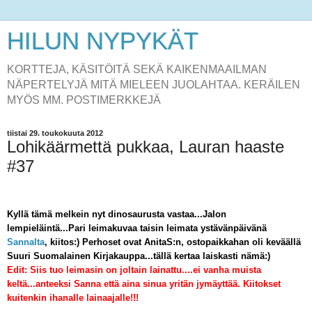
HILUN NYPYKÄT
KORTTEJA, KÄSITÖITÄ SEKÄ KAIKENMAAILMAN
NÄPERTELYJÄ MITÄ MIELEEN JUOLAHTAA. KERÄILEN
MYÖS MM. POSTIMERKKEJÄ
tiistai 29. toukokuuta 2012
Lohikäärmettä pukkaa, Lauran haaste
#37
Kyllä tämä melkein nyt dinosaurusta vastaa...Jalon
lempieläintä...Pari leimakuvaa taisin leimata ystävänpäivänä
Sannalta
, kiitos:) Perhoset ovat AnitaS:n, ostopaikkahan oli keväällä
Suuri Suomalainen Kirjakauppa...tällä kertaa laiskasti nämä:)
Edit: Siis tuo leimasin on joltain lainattu....ei vanha muista
keltä...anteeksi Sanna että aina sinua yritän jymäyttää. Kiitokset
kuitenkin ihanalle lainaajalle!!!